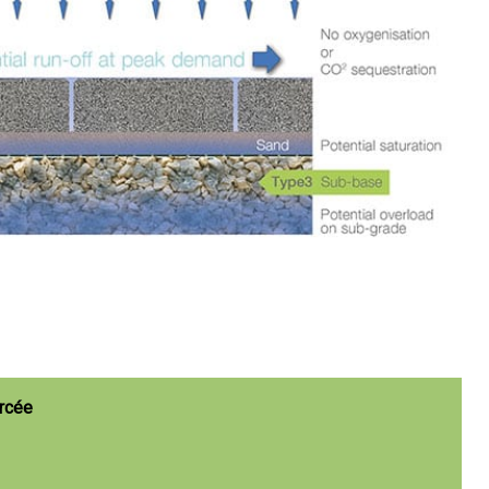
orcée