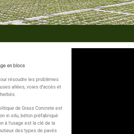
vage en blocs
pour résoudre les problèmes
ses allées, voies d'accès et
enherbés.
olitique de Grass Concrete est
on in situ, béton préfabriqué
n à l'usage est la clé de la
inutieux des types de pavés