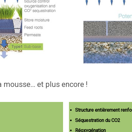
la mousse… et plus encore !
Structure entièrement renf
Séquestration du CO2
Réoxygénation