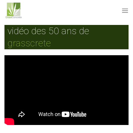
Skip
to
content
vidéo des 50 ans de
grasscrete