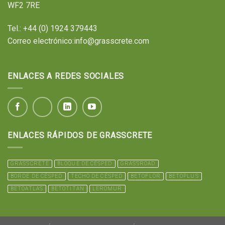
WF2 7RE
Tel.:
+44 (0) 1924 379443
Correo electrónico:
info@grasscrete.com
ENLACES A REDES SOCIALES
ENLACES RÁPIDOS DE GRASSCRETE
GRASSCRETE
BLOQUE DE CÉSPED
GRASSROAD
BORDE DE CÉSPED
TECHO DE CÉSPED
BETOFLOR
BETOPLUS
BETOATLAS
BETOTITAN
LEROMUR