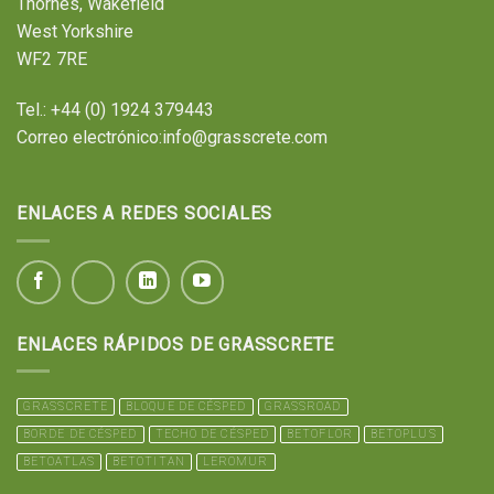
Thornes, Wakefield
West Yorkshire
WF2 7RE
Tel.:
+44 (0) 1924 379443
Correo electrónico:
info@grasscrete.com
ENLACES A REDES SOCIALES
ENLACES RÁPIDOS DE GRASSCRETE
GRASSCRETE
BLOQUE DE CÉSPED
GRASSROAD
BORDE DE CÉSPED
TECHO DE CÉSPED
BETOFLOR
BETOPLUS
BETOATLAS
BETOTITAN
LEROMUR